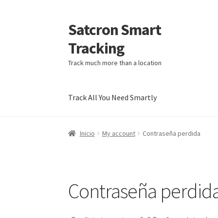
Satcron Smart
Ir
Ir
a
al
Tracking
la
contenido
navegación
Track much more than a location
Track All You Need Smartly
Inicio
My account
Contraseña perdida
Contraseña perdid