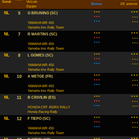
Piloto
Apu
Navegador
Pos
Num
Pe
Veículo
Geral
Bo
Equipe
* *
NL
5
G BRUNING (SC)
* *
* *
YAMAHA WR 450
Yamaha Ims Rally Team
* *
NL
7
R MARTINS (SC)
* *
* *
YAMAHA WR 450
Yamaha Ims Rally Team
* *
NL
8
L GOMES (SC)